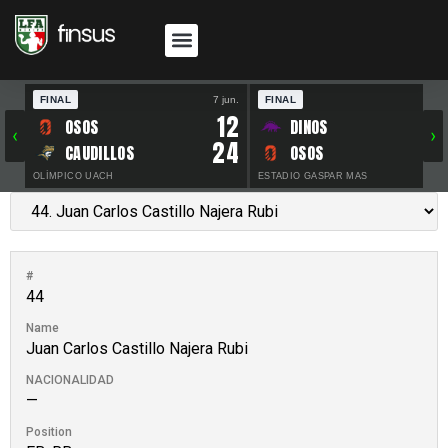
FINAL
7 jun.
FINAL
30 
12
OSOS
DINOS
‹
›
24
CAUDILLOS
OSOS
OLÍMPICO UACH
ESTADIO GASPAR MAS
#
44
Name
Juan Carlos Castillo Najera Rubi
NACIONALIDAD
—
Position