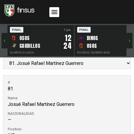
FINAL
7 jun.
FINAL
30 
12
OSOS
DINOS
‹
›
24
CAUDILLOS
OSOS
OLÍMPICO UACH
ESTADIO GASPAR MAS
#
81
Name
Josué Rafael Martínez Guerrero
NACIONALIDAD
—
Position