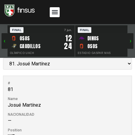
FINAL
7 jun.
FINAL
30 
12
OSOS
DINOS
‹
›
24
CAUDILLOS
OSOS
OLÍMPICO UACH
ESTADIO GASPAR MAS
#
81
Name
Josué Martínez
NACIONALIDAD
—
Position