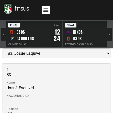
FINAL
7 jun.
FINAL
30 
12
OSOS
DINOS
‹
›
24
CAUDILLOS
OSOS
OLÍMPICO UACH
ESTADIO GASPAR MAS
#
83
Name
Josué Esquivel
NACIONALIDAD
—
Position