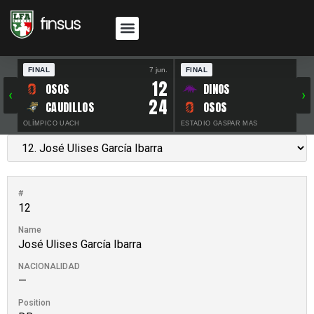
FINAL
7 jun.
FINAL
30 
12
OSOS
DINOS
‹
›
24
CAUDILLOS
OSOS
OLÍMPICO UACH
ESTADIO GASPAR MAS
#
12
Name
José Ulises García Ibarra
NACIONALIDAD
—
Position