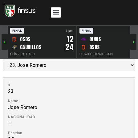
FINAL
7 jun.
FINAL
30 
12
OSOS
DINOS
‹
›
24
CAUDILLOS
OSOS
OLÍMPICO UACH
ESTADIO GASPAR MAS
#
23
Name
Jose Romero
NACIONALIDAD
—
Position