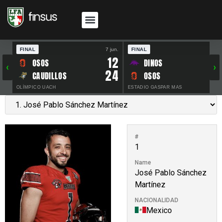
FINAL
7 jun.
FINAL
30 
12
OSOS
DINOS
‹
›
24
CAUDILLOS
OSOS
OLÍMPICO UACH
ESTADIO GASPAR MAS
#
1
Name
José Pablo Sánchez
Martínez
NACIONALIDAD
Mexico