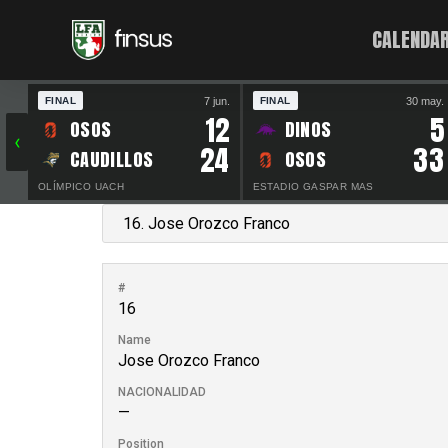
CALENDAR
7 jun.
30 may.
FINAL
FINAL
12
5
OSOS
DINOS
‹
24
33
CAUDILLOS
OSOS
OLÍMPICO UACH
ESTADIO GASPAR MAS
#
16
Name
Jose Orozco Franco
NACIONALIDAD
—
Position