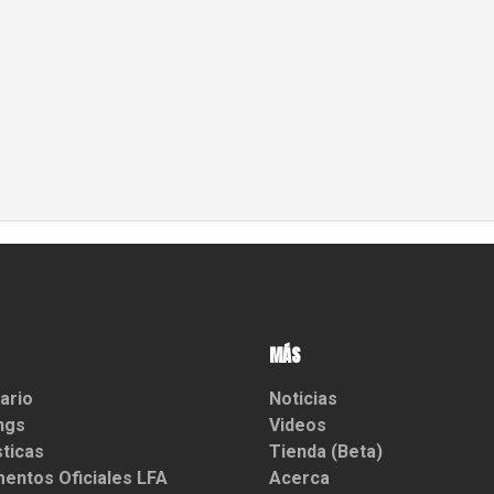
MÁS
ario
Noticias
ngs
Videos
sticas
Tienda (Beta)
entos Oficiales LFA
Acerca