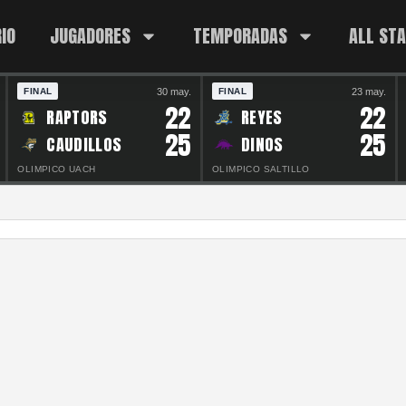
IO
JUGADORES
TEMPORADAS
ALL ST
30 may.
23 may.
FINAL
FINAL
22
22
RAPTORS
REYES
25
25
CAUDILLOS
DINOS
OLIMPICO UACH
OLIMPICO SALTILLO