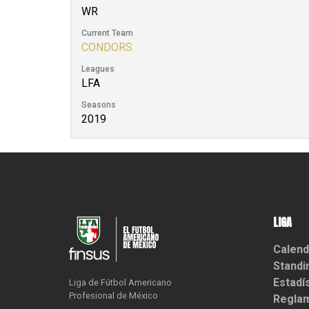
WR
Current Team
CONDORS
Leagues
LFA
Seasons
2019
LIGA
Calend
Standi
Estadí
Liga de Fútbol Americano

Profesional de México
Reglam