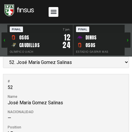
FINAL
7 jun.
FINAL
30 
12
OSOS
DINOS
‹
›
24
CAUDILLOS
OSOS
OLÍMPICO UACH
ESTADIO GASPAR MAS
#
52
Name
José María Gomez Salinas
NACIONALIDAD
—
Position