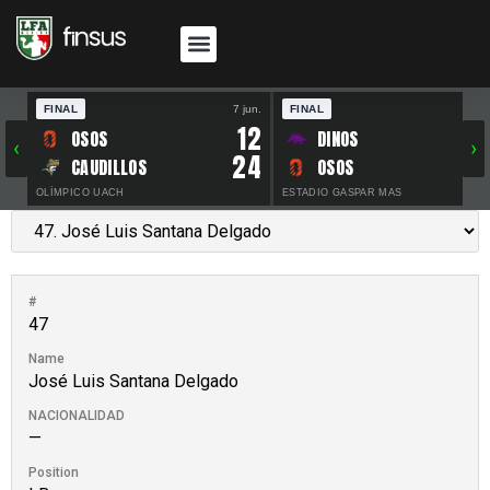
FINAL
7 jun.
FINAL
30 
12
OSOS
DINOS
‹
›
24
CAUDILLOS
OSOS
OLÍMPICO UACH
ESTADIO GASPAR MAS
#
47
Name
José Luis Santana Delgado
NACIONALIDAD
—
Position