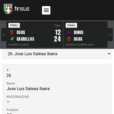
FINAL
7 jun.
FINAL
30 
12
OSOS
DINOS
‹
›
24
CAUDILLOS
OSOS
OLÍMPICO UACH
ESTADIO GASPAR MAS
#
26
Name
Jose Luis Salinas Ibarra
NACIONALIDAD
—
Position