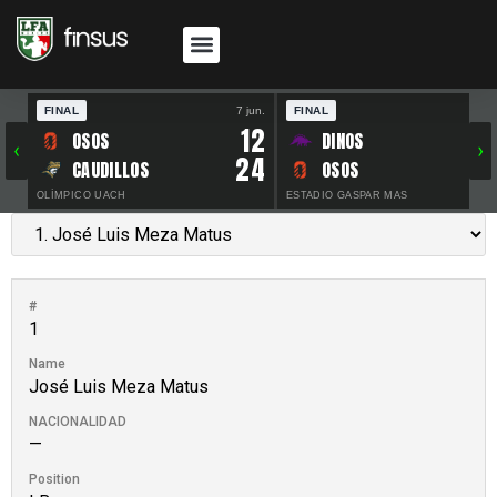
FINAL
7 jun.
FINAL
30 
12
OSOS
DINOS
‹
›
24
CAUDILLOS
OSOS
OLÍMPICO UACH
ESTADIO GASPAR MAS
#
1
Name
José Luis Meza Matus
NACIONALIDAD
—
Position