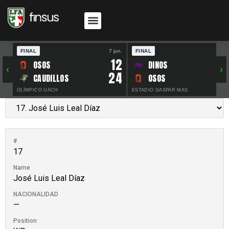
FINAL
7 jun.
FINAL
30 
12
OSOS
DINOS
‹
›
24
CAUDILLOS
OSOS
OLÍMPICO UACH
ESTADIO GASPAR MAS
#
17
Name
José Luis Leal Díaz
NACIONALIDAD
—
Position