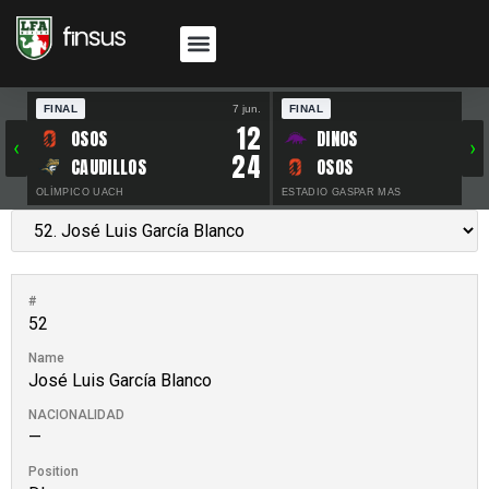
FINAL
7 jun.
FINAL
30 
12
OSOS
DINOS
‹
›
24
CAUDILLOS
OSOS
OLÍMPICO UACH
ESTADIO GASPAR MAS
#
52
Name
José Luis García Blanco
NACIONALIDAD
—
Position