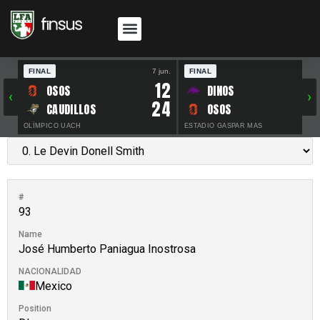
FINAL
7 jun.
FINAL
30 
12
OSOS
DINOS
‹
›
24
CAUDILLOS
OSOS
OLÍMPICO UACH
ESTADIO GASPAR MAS
#
93
Name
José Humberto Paniagua Inostrosa
NACIONALIDAD
Mexico
Position