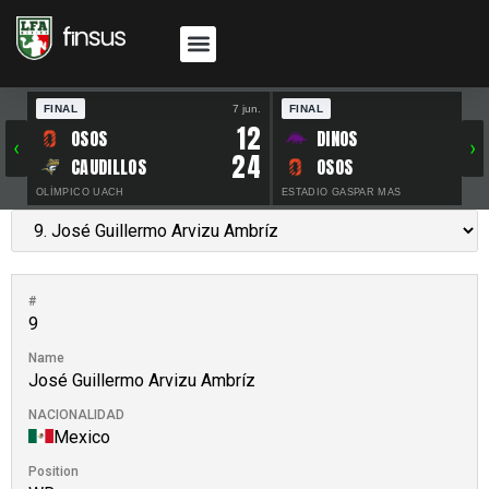
FINAL
7 jun.
FINAL
30 
12
OSOS
DINOS
‹
›
24
CAUDILLOS
OSOS
OLÍMPICO UACH
ESTADIO GASPAR MAS
#
9
Name
José Guillermo Arvizu Ambríz
NACIONALIDAD
Mexico
Position