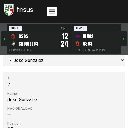
FINAL
7 jun.
FINAL
30 
12
OSOS
DINOS
‹
›
24
CAUDILLOS
OSOS
OLÍMPICO UACH
ESTADIO GASPAR MAS
#
7
Name
José González
NACIONALIDAD
—
Position