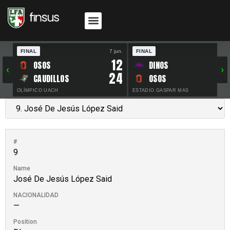
FINAL
7 jun.
FINAL
30 
12
OSOS
DINOS
‹
›
24
CAUDILLOS
OSOS
OLÍMPICO UACH
ESTADIO GASPAR MAS
#
9
Name
José De Jesús López Said
NACIONALIDAD
—
Position