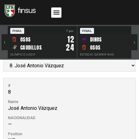
FINAL
7 jun.
FINAL
30 
12
OSOS
DINOS
‹
›
24
CAUDILLOS
OSOS
OLÍMPICO UACH
ESTADIO GASPAR MAS
#
8
Name
José Antonio Vázquez
NACIONALIDAD
—
Position