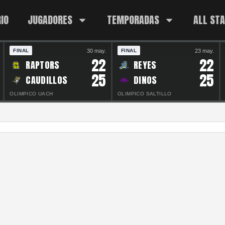
IO
JUGADORES
TEMPORADAS
ALL ST
30 may.
23 may.
FINAL
FINAL
22
22
RAPTORS
REYES
25
25
CAUDILLOS
DINOS
OLIMPICO UACH
OLIMPICO SALTILLO