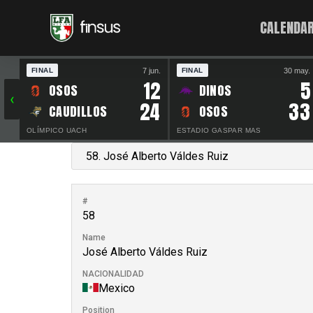
CALENDAR
7 jun.
30 may.
FINAL
FINAL
12
5
OSOS
DINOS
‹
24
33
CAUDILLOS
OSOS
OLÍMPICO UACH
ESTADIO GASPAR MAS
#
58
Name
José Alberto Váldes Ruiz
NACIONALIDAD
Mexico
Position