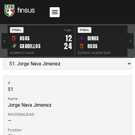
FINAL
7 jun.
FINAL
30 
12
OSOS
DINOS
‹
›
24
CAUDILLOS
OSOS
OLÍMPICO UACH
ESTADIO GASPAR MAS
#
51
Name
Jorge Nava Jimenez
NACIONALIDAD
—
Position