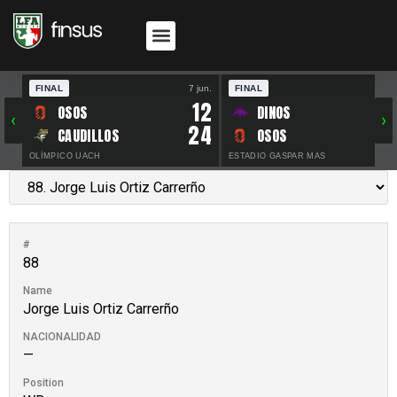
FINAL
7 jun.
FINAL
30 
12
OSOS
DINOS
‹
›
24
CAUDILLOS
OSOS
OLÍMPICO UACH
ESTADIO GASPAR MAS
#
88
Name
Jorge Luis Ortiz Carrerño
NACIONALIDAD
—
Position