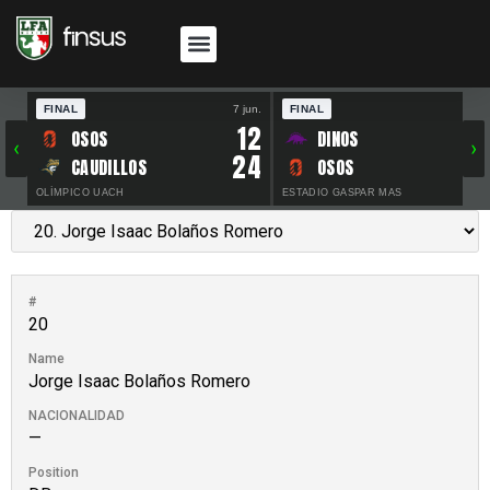
FINAL
7 jun.
FINAL
30 
12
OSOS
DINOS
‹
›
24
CAUDILLOS
OSOS
OLÍMPICO UACH
ESTADIO GASPAR MAS
#
20
Name
Jorge Isaac Bolaños Romero
NACIONALIDAD
—
Position