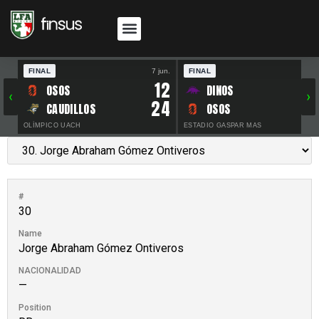
FINAL
7 jun.
FINAL
30 
12
OSOS
DINOS
‹
›
24
CAUDILLOS
OSOS
OLÍMPICO UACH
ESTADIO GASPAR MAS
#
30
Name
Jorge Abraham Gómez Ontiveros
NACIONALIDAD
—
Position