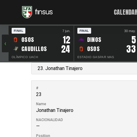
CALENDAR
7 jun.
30 may.
FINAL
FINAL
12
5
OSOS
DINOS
‹
24
33
CAUDILLOS
OSOS
OLÍMPICO UACH
ESTADIO GASPAR MAS
#
23
Name
Jonathan Tinajero
NACIONALIDAD
—
Position