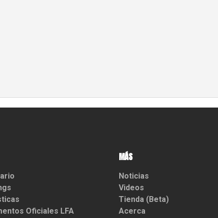
MÁS
ario
Noticias
ngs
Videos
sticas
Tienda (Beta)
entos Oficiales LFA
Acerca