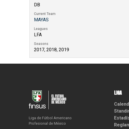
DB
Current Team
MAYAS
Leagues
LFA
Seasons
2017, 2018, 2019
LIGA
Calend
Standi
Estadí
Liga de Fútbol Americano

Profesional de México
Reglam