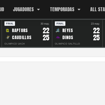
IO
JUGADORES
TEMPORADAS
ALL ST
30 may.
23 may.
FINAL
FINAL
22
22
RAPTORS
REYES
25
25
CAUDILLOS
DINOS
OLIMPICO UACH
OLIMPICO SALTILLO