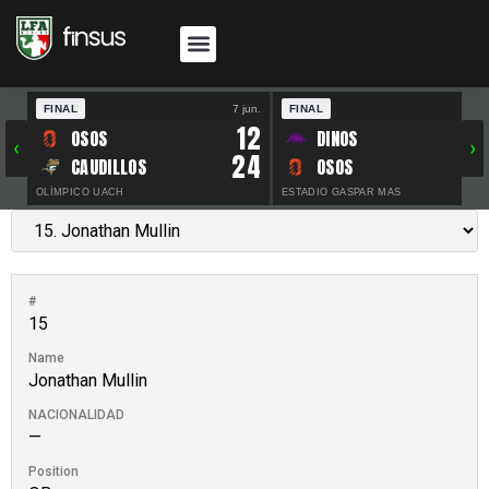
FINAL
7 jun.
FINAL
30 
12
OSOS
DINOS
‹
›
24
CAUDILLOS
OSOS
OLÍMPICO UACH
ESTADIO GASPAR MAS
#
15
Name
Jonathan Mullin
NACIONALIDAD
—
Position