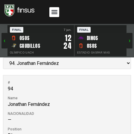
FINAL
7 jun.
FINAL
30 
12
OSOS
DINOS
‹
›
24
CAUDILLOS
OSOS
OLÍMPICO UACH
ESTADIO GASPAR MAS
#
94
Name
Jonathan Fernández
NACIONALIDAD
—
Position