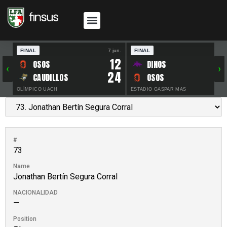
FINAL
7 jun.
FINAL
30 
12
OSOS
DINOS
‹
›
24
CAUDILLOS
OSOS
OLÍMPICO UACH
ESTADIO GASPAR MAS
#
73
Name
Jonathan Bertín Segura Corral
NACIONALIDAD
—
Position