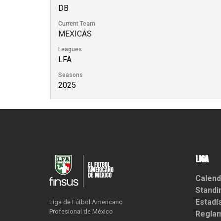
DB
Current Team
MEXICAS
Leagues
LFA
Seasons
2025
LIGA
Calend
Standi
Estadí
Liga de Fútbol Americano

Profesional de México
Reglam