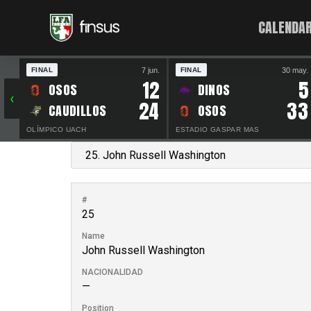
CALENDAR
7 jun.
30 may.
FINAL
FINAL
12
5
OSOS
DINOS
‹
24
33
CAUDILLOS
OSOS
OLÍMPICO UACH
ESTADIO GASPAR MAS
#
25
Name
John Russell Washington
NACIONALIDAD
—
Position