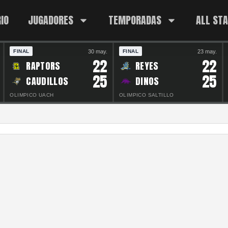
IO
JUGADORES
TEMPORADAS
ALL ST
30 may.
23 may.
FINAL
FINAL
22
22
RAPTORS
REYES
25
25
CAUDILLOS
DINOS
OLIMPICO UACH
OLIMPICO SALTILLO