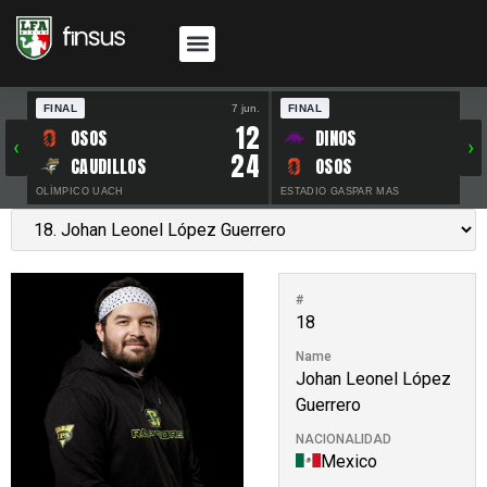
FINAL
7 jun.
FINAL
30 
12
OSOS
DINOS
‹
›
24
CAUDILLOS
OSOS
OLÍMPICO UACH
ESTADIO GASPAR MAS
#
18
Name
Johan Leonel López
Guerrero
NACIONALIDAD
Mexico