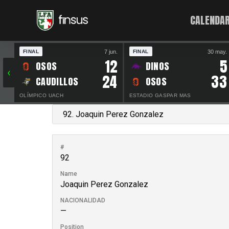
CALENDAR
7 jun.
30 may.
FINAL
FINAL
12
5
OSOS
DINOS
‹
24
33
CAUDILLOS
OSOS
OLÍMPICO UACH
ESTADIO GASPAR MAS
#
92
Name
Joaquin Perez Gonzalez
NACIONALIDAD
—
Position