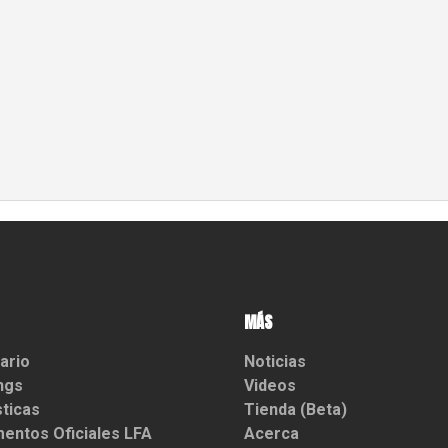
MÁS
ario
Noticias
ngs
Videos
sticas
Tienda (Beta)
entos Oficiales LFA
Acerca