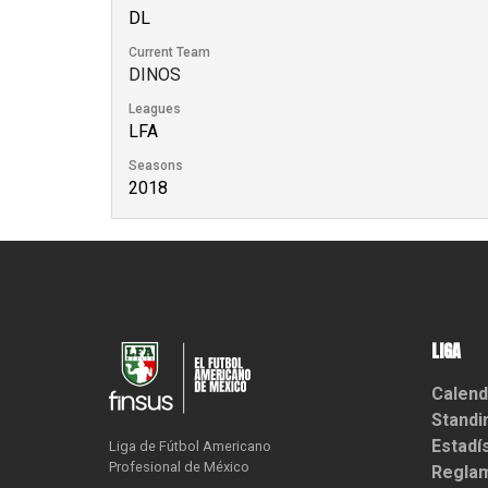
DL
Current Team
DINOS
Leagues
LFA
Seasons
2018
LIGA
Calend
Standi
Estadí
Liga de Fútbol Americano

Profesional de México
Reglam