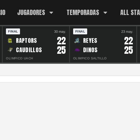
IO
JUGADORES
TEMPORADAS
ALL ST
30 may.
23 may.
FINAL
FINAL
22
22
RAPTORS
REYES
25
25
CAUDILLOS
DINOS
OLIMPICO UACH
OLIMPICO SALTILLO