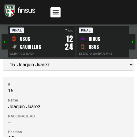
FINAL
7 jun.
FINAL
30 
12
OSOS
DINOS
‹
›
24
CAUDILLOS
OSOS
OLÍMPICO UACH
ESTADIO GASPAR MAS
#
16
Name
Joaquin Juárez
NACIONALIDAD
—
Position