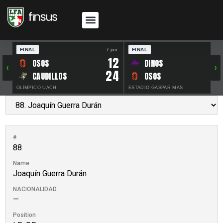
FINAL
7 jun.
FINAL
30 
12
OSOS
DINOS
‹
›
24
CAUDILLOS
OSOS
OLÍMPICO UACH
ESTADIO GASPAR MAS
#
88
Name
Joaquín Guerra Durán
NACIONALIDAD
—
Position