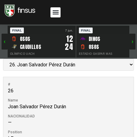
FINAL
7 jun.
FINAL
30 
12
OSOS
DINOS
‹
›
24
CAUDILLOS
OSOS
OLÍMPICO UACH
ESTADIO GASPAR MAS
#
26
Name
Joan Salvador Pérez Durán
NACIONALIDAD
—
Position