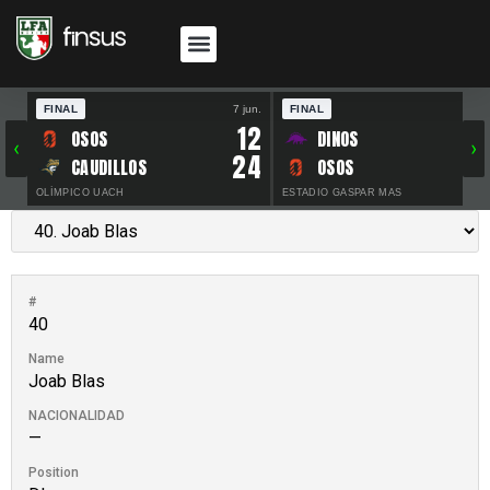
FINAL
7 jun.
FINAL
30 
12
OSOS
DINOS
‹
›
24
CAUDILLOS
OSOS
OLÍMPICO UACH
ESTADIO GASPAR MAS
#
40
Name
Joab Blas
NACIONALIDAD
—
Position