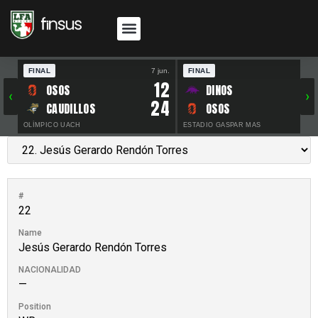
FINAL
7 jun.
FINAL
30 
12
OSOS
DINOS
‹
›
24
CAUDILLOS
OSOS
OLÍMPICO UACH
ESTADIO GASPAR MAS
#
22
Name
Jesús Gerardo Rendón Torres
NACIONALIDAD
—
Position