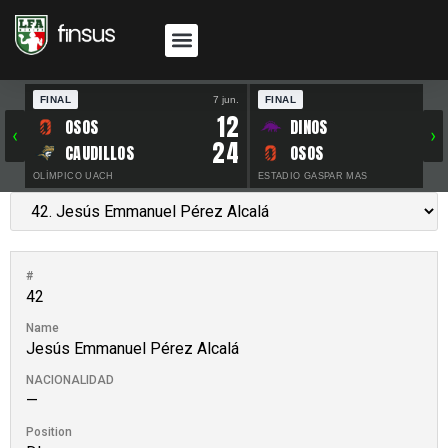
FINAL
7 jun.
FINAL
30 
12
OSOS
DINOS
‹
›
24
CAUDILLOS
OSOS
OLÍMPICO UACH
ESTADIO GASPAR MAS
#
42
Name
Jesús Emmanuel Pérez Alcalá
NACIONALIDAD
—
Position