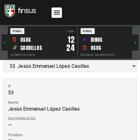
FINAL
7 jun.
FINAL
30 
12
OSOS
DINOS
‹
›
24
CAUDILLOS
OSOS
OLÍMPICO UACH
ESTADIO GASPAR MAS
#
53
Name
Jesús Emmanuel López Casillas
NACIONALIDAD
—
Position