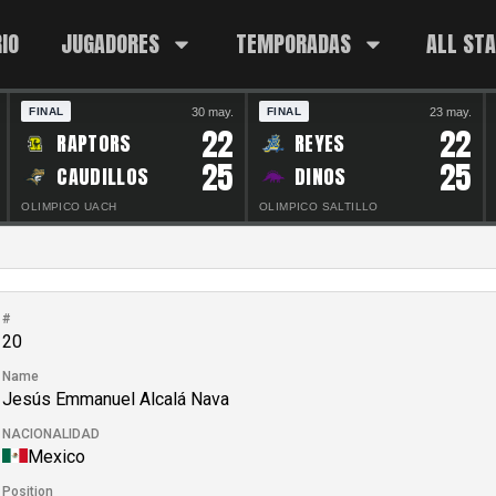
IO
JUGADORES
TEMPORADAS
ALL ST
30 may.
23 may.
FINAL
FINAL
22
22
RAPTORS
REYES
25
25
CAUDILLOS
DINOS
OLIMPICO UACH
OLIMPICO SALTILLO
#
20
Name
Jesús Emmanuel Alcalá Nava
NACIONALIDAD
Mexico
Position