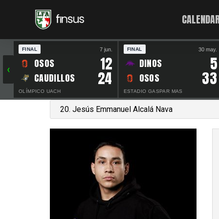
CALENDAR
7 jun.
30 may.
FINAL
FINAL
12
5
OSOS
DINOS
‹
24
33
CAUDILLOS
OSOS
OLÍMPICO UACH
ESTADIO GASPAR MAS