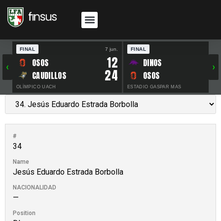
FINAL
7 jun.
FINAL
30 
12
OSOS
DINOS
‹
›
24
CAUDILLOS
OSOS
OLÍMPICO UACH
ESTADIO GASPAR MAS
#
34
Name
Jesús Eduardo Estrada Borbolla
NACIONALIDAD
—
Position