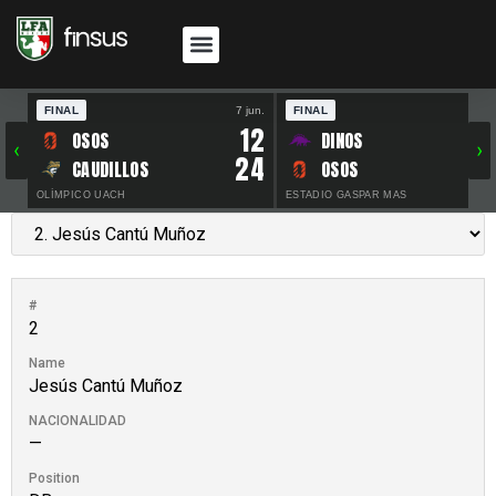
FINAL
7 jun.
FINAL
30 
12
OSOS
DINOS
‹
›
24
CAUDILLOS
OSOS
OLÍMPICO UACH
ESTADIO GASPAR MAS
#
2
Name
Jesús Cantú Muñoz
NACIONALIDAD
—
Position