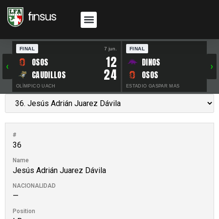
FINAL
7 jun.
FINAL
30 
12
OSOS
DINOS
‹
›
24
CAUDILLOS
OSOS
OLÍMPICO UACH
ESTADIO GASPAR MAS
#
36
Name
Jesús Adrián Juarez Dávila
NACIONALIDAD
—
Position