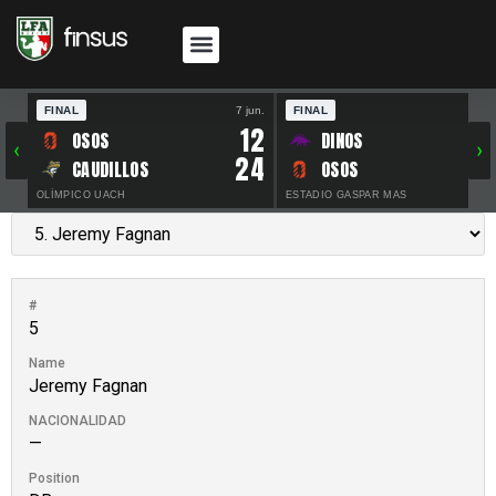
FINAL
7 jun.
FINAL
30 
12
OSOS
DINOS
‹
›
24
CAUDILLOS
OSOS
OLÍMPICO UACH
ESTADIO GASPAR MAS
#
5
Name
Jeremy Fagnan
NACIONALIDAD
—
Position