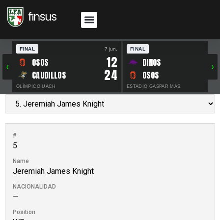
FINAL
7 jun.
FINAL
30 
12
OSOS
DINOS
‹
›
24
CAUDILLOS
OSOS
OLÍMPICO UACH
ESTADIO GASPAR MAS
#
5
Name
Jeremiah James Knight
NACIONALIDAD
—
Position