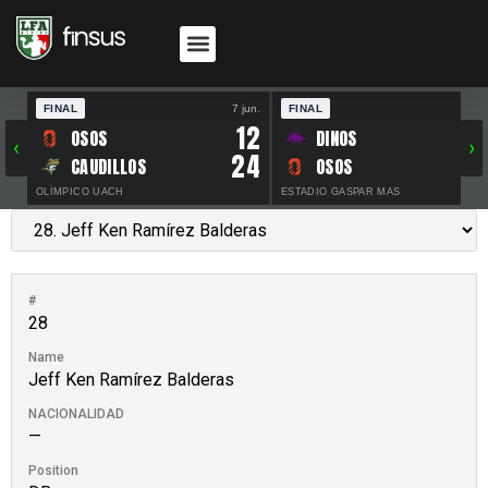
FINAL
7 jun.
FINAL
30 
12
OSOS
DINOS
‹
›
24
CAUDILLOS
OSOS
OLÍMPICO UACH
ESTADIO GASPAR MAS
#
28
Name
Jeff Ken Ramírez Balderas
NACIONALIDAD
—
Position