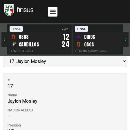
FINAL
7 jun.
FINAL
30 
12
OSOS
DINOS
‹
›
24
CAUDILLOS
OSOS
OLÍMPICO UACH
ESTADIO GASPAR MAS
#
17
Name
Jaylon Mosley
NACIONALIDAD
—
Position