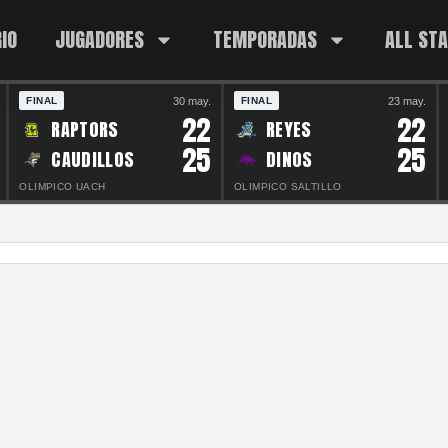
IO
JUGADORES
TEMPORADAS
ALL ST
30 may.
23 may.
FINAL
FINAL
22
22
RAPTORS
REYES
25
25
CAUDILLOS
DINOS
OLIMPICO UACH
OLIMPICO SALTILLO