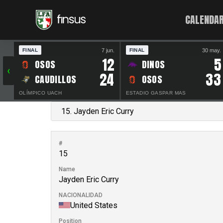
CALENDAR
7 jun.
30 may.
FINAL
FINAL
12
5
OSOS
DINOS
‹
24
33
CAUDILLOS
OSOS
OLÍMPICO UACH
ESTADIO GASPAR MAS
#
15
Name
Jayden Eric Curry
NACIONALIDAD
United States
Position