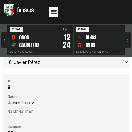
FINAL
7 jun.
FINAL
30 
12
OSOS
DINOS
‹
›
24
CAUDILLOS
OSOS
OLÍMPICO UACH
ESTADIO GASPAR MAS
#
8
Name
Javier Pérez
NACIONALIDAD
—
Position