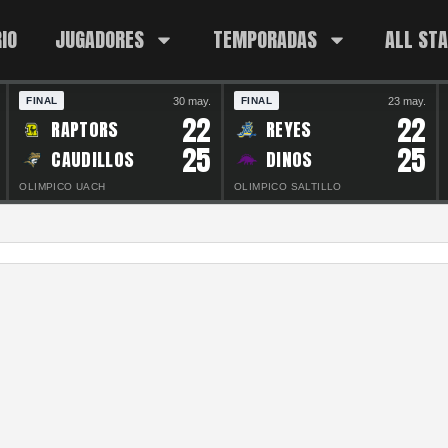
IO
JUGADORES
TEMPORADAS
ALL ST
30 may.
23 may.
FINAL
FINAL
22
22
RAPTORS
REYES
25
25
CAUDILLOS
DINOS
OLIMPICO UACH
OLIMPICO SALTILLO