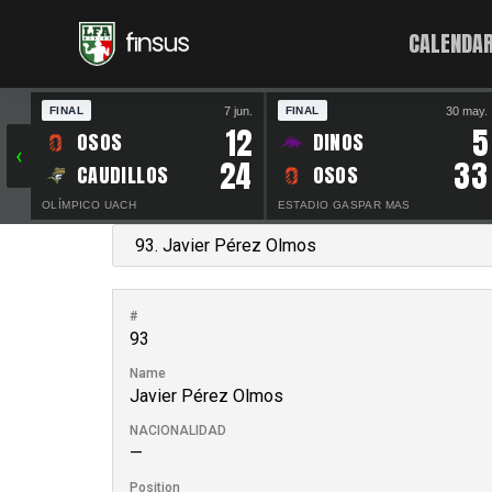
CALENDAR
7 jun.
30 may.
FINAL
FINAL
12
5
OSOS
DINOS
‹
24
33
CAUDILLOS
OSOS
OLÍMPICO UACH
ESTADIO GASPAR MAS
#
93
Name
Javier Pérez Olmos
NACIONALIDAD
—
Position