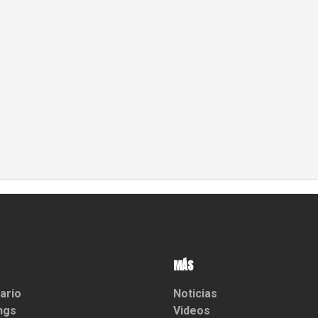
MÁS
ario
Noticias
ngs
Videos