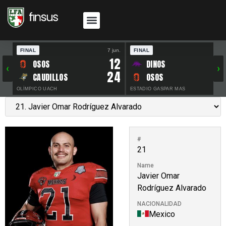
FINAL
7 jun.
FINAL
30 
12
OSOS
DINOS
‹
›
24
CAUDILLOS
OSOS
OLÍMPICO UACH
ESTADIO GASPAR MAS
#
21
Name
Javier Omar
Rodríguez Alvarado
NACIONALIDAD
Mexico